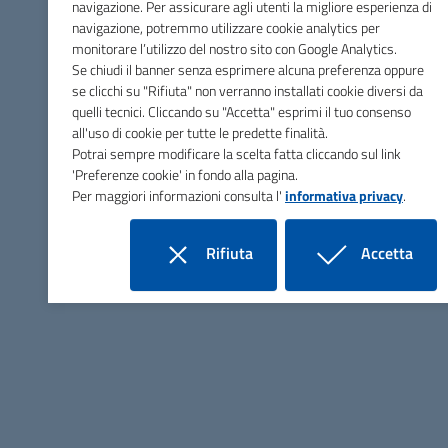
navigazione. Per assicurare agli utenti la migliore esperienza di
navigazione, potremmo utilizzare cookie analytics per
monitorare l’utilizzo del nostro sito con Google Analytics.
Se chiudi il banner senza esprimere alcuna preferenza oppure
se clicchi su "Rifiuta" non verranno installati cookie diversi da
quelli tecnici. Cliccando su "Accetta" esprimi il tuo consenso
Comune di Montieri
all'uso di cookie per tutte le predette finalità.
Potrai sempre modificare la scelta fatta cliccando sul link
'Preferenze cookie' in fondo alla pagina.
Per maggiori informazioni consulta l'
informativa privacy
.
Contatti
Piazza Gramsci, 4 - 58026 Montieri (GR)
Rifiuta
Accetta
Tel.
0566906311
i cookie
i cookie
Fax
0566997800
E-mail
info@comune.montieri.gr.it
PEC
comune.montieri@postacert.toscana.it
C.F. 81000670539
P.IVA 00753050533