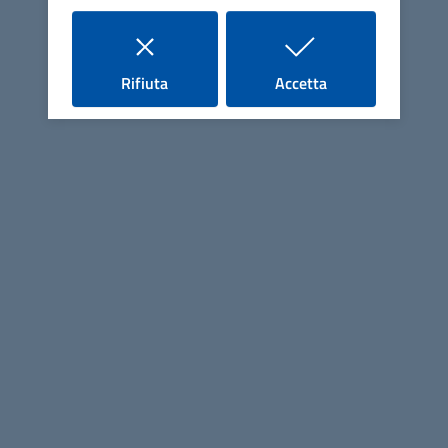
Comune di Montieri
Contatti
i cookie
i cookie
Rifiuta
Accetta
Piazza Gramsci, 4 - 58026 Montieri (GR)
Tel.
0566906311
Fax
0566997800
E-mail
info@comune.montieri.gr.it
PEC
comune.montieri@postacert.toscana.it
C.F. 81000670539
P.IVA 00753050533
Uffici e Servizi
Uffici (orari, telefoni, email)
Servizi (divisi per tipologia)