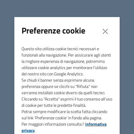
AVVISO TEMPORANEA SOSPENSIONE FRUIZIONE
Preferenze cookie
BANCOMAT MPS
Via Tasso, Boccheggiano(GR)
Questo sito utilizza cookie tecnici necessari e
Si comunica che dal
4/10/2021
al
8/10/2021
sarà
funzionali alla navigazione. Per assicurare agli utenti
interdetto, in accordo con la Banca Monte dei Paschi di
la migliore esperienza di navigazione, potremmo
Siena, l’accesso al bancomat per garantire il corretto
utilizzare cookie analytics per monitorare l’utilizzo
del nostro sito con Google Analytics.
svolgimento delle lavorazioni per la “Riqualificazione del
Se chiudi il banner senza esprimere alcuna
resede esterno e della facciata del Teatro Comunale di
preferenza oppure se clicchi su "Rifiuta" non
Boccheggiano” a cura dell’Impresa IMPREDIL TOSCANA
verranno installati cookie diversi da quelli tecnici.
S.R.L.
Cliccando su "Accetta" esprimi il tuo consenso all'uso
di cookie per tutte le predette finalità.
Potrai sempre modificare la scelta fatta cliccando
sul link 'Preferenze cookie' in fondo alla pagina.
Per maggiori informazioni consulta l'
informativa
privacy
.