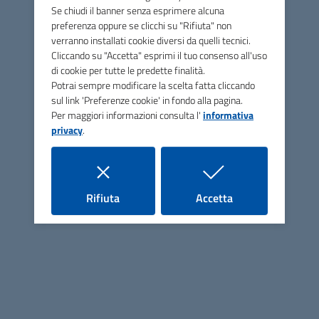
dei Tigli, lungo il periodo estivo per la realizzazione di
Se chiudi il banner senza esprimere alcuna
preferenza oppure se clicchi su "Rifiuta" non
eventi e manifestazioni.
verranno installati cookie diversi da quelli tecnici.
Si rammenta agli interessati che in caso di richieste
Cliccando su "Accetta" esprimi il tuo consenso all'uso
di cookie per tutte le predette finalità.
superiori ad un giorno il canone richiesto dall’Ente (€ 7,50)
Potrai sempre modificare la scelta fatta cliccando
verrà ridotto del 50% per ciascun giorno successivo al
sul link 'Preferenze cookie' in fondo alla pagina.
primo.
Per maggiori informazioni consulta l'
informativa
privacy
.
Al fine di concludere le procedure amministrative per la
concessione del bene in vista della realizzazione di
manifestazioni estive si richiede la presentazione della
domanda entro il termine del 25 Giugno p.v.
i cookie
i cookie
Rifiuta
Accetta
Comune di Montieri