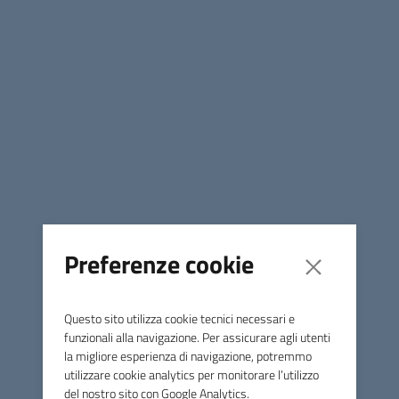
rende
noto che
ai sensi
del
Preferenze cookie
Questo sito utilizza cookie tecnici necessari e
Regolamento per la concessione in uso temporaneo di
funzionali alla navigazione. Per assicurare agli utenti
beni immobili e mobili comunali, qualunque associazione o
la migliore esperienza di navigazione, potremmo
operatore economico interessato può presentare domanda
utilizzare cookie analytics per monitorare l’utilizzo
per la concessione in uso della Pista Florida, o del Giardino
del nostro sito con Google Analytics.