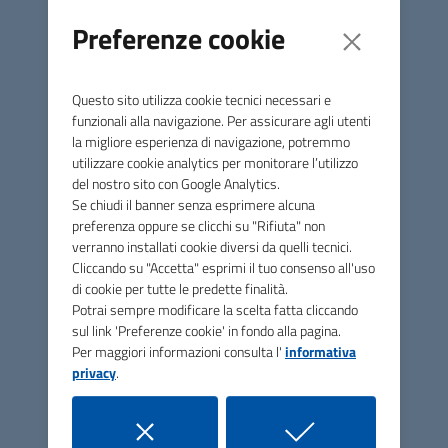
candidature al premio dovranno essere sostenute da
almeno 4 organismi associativi iscritti all'albo delle
Preferenze cookie
associazioni.
Questo sito utilizza cookie tecnici necessari e
funzionali alla navigazione. Per assicurare agli utenti
Il termine ultimo per l'invio delle candidature è fissato col
la migliore esperienza di navigazione, potremmo
prossimo 31 marzo 2024.
utilizzare cookie analytics per monitorare l’utilizzo
del nostro sito con Google Analytics.
Una volta ricevute le proposte il Comune darà loro seguito
Se chiudi il banner senza esprimere alcuna
a norma degli art. 3 e 4 del regolamento.
preferenza oppure se clicchi su "Rifiuta" non
verranno installati cookie diversi da quelli tecnici.
Le proposte di candidature potranno essere inviate a
Cliccando su "Accetta" esprimi il tuo consenso all'uso
mezzo PEC
di cookie per tutte le predette finalità.
all'indirizzo
comune.montieri@postacert.toscana.it
o
Potrai sempre modificare la scelta fatta cliccando
consegnate brevi manu negli orari di apertura al pubblico
sul link 'Preferenze cookie' in fondo alla pagina.
Per maggiori informazioni consulta l'
informativa
presso gli uffici comunali competenti.
privacy
.
Per maggiori informazioni contattare la Dott.ssa Irene