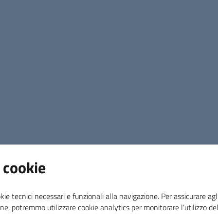
Responsabile
Muzzi Stefania
Responsabile
ULTERIORI DETTAGLI
Orari
Giorno
Mattino
 cookie
lunedi
08:00 - 10:00
kie tecnici necessari e funzionali alla navigazione. Per assicurare agli
ne, potremmo utilizzare cookie analytics per monitorare l’utilizzo de