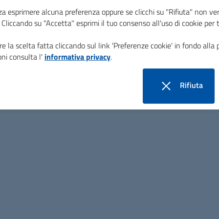
martedi
10:00 - 12:00
za esprimere alcuna preferenza oppure se clicchi su "Rifiuta" non ver
i. Cliccando su "Accetta" esprimi il tuo consenso all'uso di cookie per 
mercoledi
e la scelta fatta cliccando sul link 'Preferenze cookie' in fondo alla 
ni consulta l'
informativa privacy
.
giovedi
10:00 - 12:00
Rifiuta
venerdi
10:00 - 12:00
i cookie
Contatti
Indirizzo:
Piazza Gramsci, 4 - 58026
Montieri (GR)
Telefono:
0566906319