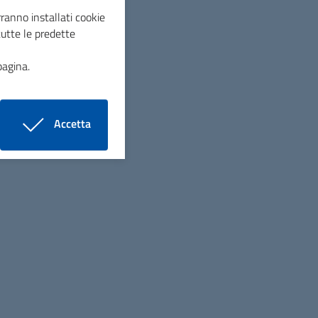
ranno installati cookie
tutte le predette
15:00 - 17:00
pagina.
Accetta
i cookie