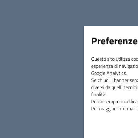
Preferenze
21 luglio 2026
Questo sito utilizza coo
RACCOLTA PORTA A
esperienza di navigazio
Google Analytics.
PORTA TRAVALE
Se chiudi il banner sen
diversi da quelli tecnic
finalità.
Si avvisano tutti gli utenti residenti nella
Potrai sempre modificar
frazione di Travale che da domani 22 luglio
Per maggiori informazio
2026, essendo terminati i lavori per il
teleriscaldamento, riprenderà la raccolta por
a porta per l'area urbana di Travale.