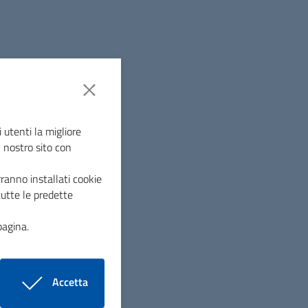
15 maggio 2026
 utenti la migliore
AVVISO PUBBLICO
l nostro sito con
CENTRI ESTIVI
ranno installati cookie
tutte le predette
ubblicato l'avviso pubblico per i centri estivi
pagina.
el Comune di Montieri. La domanda di
scrizione, completa di ogni documentazione e
omprensiva del pagamento della quota di
ompartecipazione, deve essere presentata
Accetta
ntro e non oltre il 05/06/2026.
i cookie