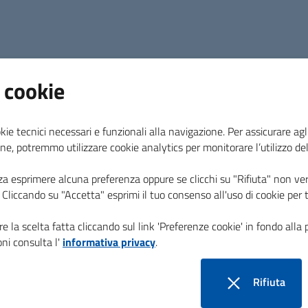
 cookie
03 luglio 2026
kie tecnici necessari e funzionali alla navigazione. Per assicurare agli
QUADRO ESIGENZIALE E
ne, potremmo utilizzare cookie analytics per monitorare l’utilizzo de
FATTIBILITÀ
za esprimere alcuna preferenza oppure se clicchi su "Rifiuta" non ver
i. Cliccando su "Accetta" esprimi il tuo consenso all'uso di cookie per 
ALTERNATIVE
P
PROGETTUALI
e la scelta fatta cliccando sul link 'Preferenze cookie' in fondo alla 
n
ni consulta l'
informativa privacy
.
i
ta
c
DOCFAP per la realizzazione di impianto e
c
Rifiuta
rete di teleriscaldamento alimentato a fonti
e
rinnovabili a servizio della frazione di
i cookie