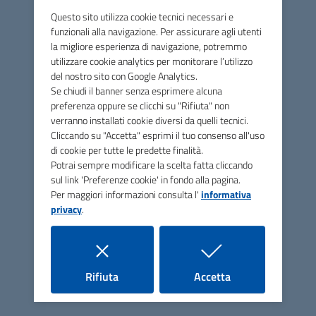
E' stato approvato il bando per l’assegnazione dei
Questo sito utilizza cookie tecnici necessari e
contributi a fondo perduto per l’incentivazione di
funzionali alla navigazione. Per assicurare agli utenti
interventi edilizi di manutenzione e restauro delle
la migliore esperienza di navigazione, potremmo
facciate e di recupero degli edifici dei centri abitati
utilizzare cookie analytics per monitorare l’utilizzo
ai fini del recupero e della riqualificazione urbana,
del nostro sito con Google Analytics.
annualità 2021-2022
Se chiudi il banner senza esprimere alcuna
preferenza oppure se clicchi su "Rifiuta" non
verranno installati cookie diversi da quelli tecnici.
Cliccando su "Accetta" esprimi il tuo consenso all'uso
di cookie per tutte le predette finalità.
Potrai sempre modificare la scelta fatta cliccando
sul link 'Preferenze cookie' in fondo alla pagina.
Per maggiori informazioni consulta l'
informativa
privacy
.
03 NOV 2021
i cookie
i cookie
Rifiuta
Accetta
Avviso pubblicazione Programma Triennale
delle opere