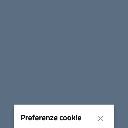
08 MAR 2022
Consorzio Strada vicinale Via delle Vigne
Convocazione Assemblea annuale ordinaria
09 NOV 2021
Preferenze cookie
Approvato il bando per interventi edilizi