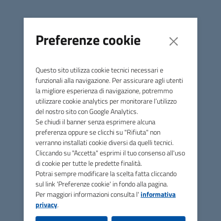
per dispositivi Android e iOS): l’uso di tale App
sostituisce
a tutti gli effetti la compilazione del Tesserino Venatorio
tradizionale cartaceo
per l’annotazione delle giornate di
Preferenze cookie
caccia, delle aree utilizzate, dei capi abbattuti, nonché per
le procedure di registrazione della mobilità venatoria.
L’utilizzo della App, come il tesserino regionale cartaceo,
Questo sito utilizza cookie tecnici necessari e
ha validità su tutto il territorio nazionale.
funzionali alla navigazione. Per assicurare agli utenti
la migliore esperienza di navigazione, potremmo
Tutte le novità circa l’utilizzo esteso del Tesserino
utilizzare cookie analytics per monitorare l’utilizzo
Venatorio Digitale sono consultabili al seguente link della
del nostro sito con Google Analytics.
Se chiudi il banner senza esprimere alcuna
Regione Toscana:
preferenza oppure se clicchi su "Rifiuta" non
APP TOSCACCIA
verranno installati cookie diversi da quelli tecnici.
Cliccando su "Accetta" esprimi il tuo consenso all'uso
Si ricorda che, dalla stagione venatoria 2022-2023, è
di cookie per tutte le predette finalità.
obbligatorio l’utilizzo della APP Toscaccia per poter
Potrai sempre modificare la scelta fatta cliccando
sul link 'Preferenze cookie' in fondo alla pagina.
effettuare attività venatoria in apertura anticipata della
Per maggiori informazioni consulta l'
informativa
caccia e per il prelievo delle specie in deroga
(piccione e
privacy
.
tortora dal collare).