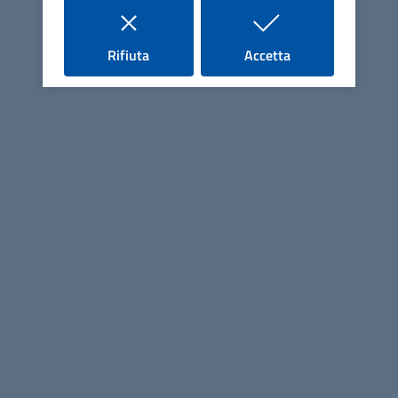
Per informazioni rivolgersi a:
- CIRESA IRENE 0566906313
i cookie
i cookie
Rifiuta
Accetta
irene.ciresa@comune.montieri.gr.it
CALENDARIO VENATORIO 2024
- 2025
CALENDARIO VENATORIO 2024 - 2025
CALENDARIO VENATORIO
per stampa.pdf
PDF
16,8M
Comune di Montieri